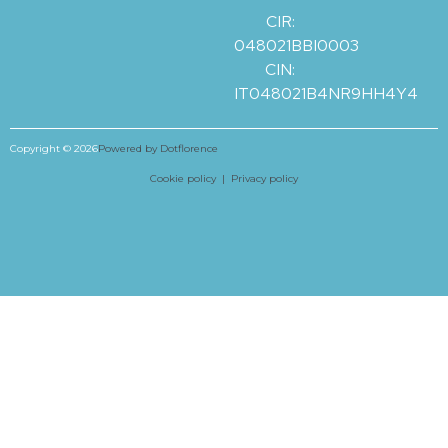
CIR:
048021BBI0003
CIN:
IT048021B4NR9HH4Y4
Copyright © 2026
Powered by Dotflorence
Cookie policy |
Privacy policy