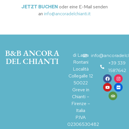
JETZT BUCHEN
oder eine E-Mail senden
an
info@ancoradelchianti.it
B&B ANCORA
di Laura
info@ancoradelchi
DEL CHIANTI
Rontani
+39 339
Località
1587642
Collegalle 12
50022
Greve in
Chianti –
Firenze –
Italia
P.IVA
02306530482