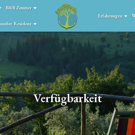
B&B Zimmer
Erfahrungen
W
unstler Residenz
Verfügbarkeit