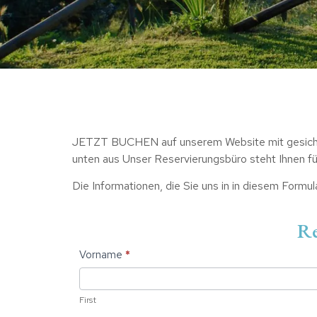
JETZT BUCHEN auf unserem Website mit gesicher
unten aus Unser Reservierungsbüro steht Ihnen f
Die Informationen, die Sie uns in in diesem Formu
Registrieren
Re
Sie sich für
unseren
Vorname
If you
*
are
Newsletter
human,
leave
this
First
field