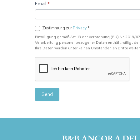
blank.
Email
*
Zustimmung zur
Privacy
*
Einwilligung gemäß Art. 13 der Verordnung (EU) Nr. 2018/
Verarbeitung personenbezogener Daten enthält, willigt der
Ihre Daten werden unter keinen Umständen an Dritte weit
Send
B&B ANCORA DEL