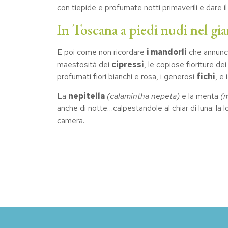
con tiepide e profumate notti primaverili e dare il
In Toscana a piedi nudi nel gia
E poi come non ricordare
i mandorli
che annunci
maestosità dei
cipressi
, le copiose fioriture de
profumati fiori bianchi e rosa, i generosi
fichi
, e
La
nepitella
(calamintha nepeta)
e la menta
(
anche di notte…calpestandole al chiar di luna: la l
camera.