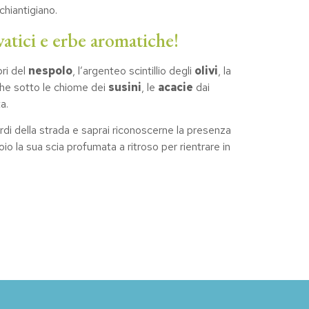
chiantigiano.
vatici e erbe aromatiche!
spri del
nespolo
, l’argenteo scintillio degli
olivi
, la
che sotto le chiome dei
susini
, le
acacie
dai
a.
ordi della strada e saprai riconoscerne la presenza
oio la sua scia profumata a ritroso per rientrare in