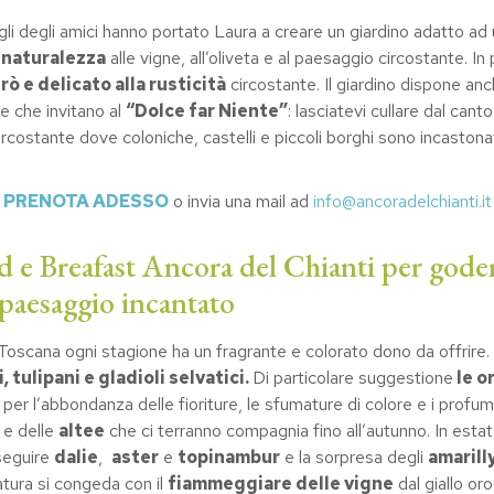
igli degli amici hanno portato Laura a creare un giardino adatto a
n
naturalezza
alle vigne, all’oliveta e al paesaggio circostante. In 
rò e delicato alla rusticità
circostante. Il giardino dispone anc
e che invitano al
“Dolce far Niente”
: lasciatevi cullare dal cant
stante dove coloniche, castelli e piccoli borghi sono incastonati ne
PRENOTA ADESSO
o invia una mail ad
info@ancoradelchianti.it
 e Breafast Ancora del Chianti per godere
 paesaggio incantato
oscana ogni stagione ha un fragrante e colorato dono da offrire. 
, tulipani e gladioli selvatici.
Di particolare suggestione
le o
er l’abbondanza delle fioriture, le sfumature di colore e i profumi 
, e delle
altee
che ci terranno compagnia fino all’autunno. In est
seguire
dalie
,
aster
e
topinambur
e la sorpresa degli
amarill
atura si congeda con il
fiammeggiare delle vigne
dal giallo oro