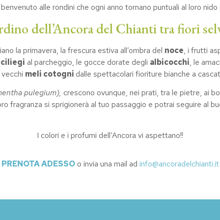
 benvenuto alle rondini che ogni anno tornano puntuali al loro nido 
rdino dell’Ancora del Chianti tra fiori sel
ano la primavera, la frescura estiva all’ombra del
noce
, i frutti a
i
ciliegi
al parcheggio, le gocce dorate degli
albicocchi
, le ama
 i vecchi
meli cotogni
dalle spettacolari fioriture bianche a cascat
mentha pulegium),
crescono ovunque, nei prati, tra le pietre, ai b
oro fragranza si sprigionerà al tuo passaggio e potrai seguire al bu
I colori e i profumi dell’Ancora vi aspettano!!
PRENOTA ADESSO
o invia una mail ad
info@ancoradelchianti.it