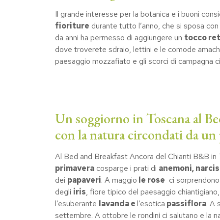
Il grande interesse per la botanica e i buoni cons
fioriture
durante tutto l’anno, che si sposa co
da anni ha permesso di aggiungere un
tocco ret
dove troverete sdraio, lettini e le comode amach
paesaggio mozzafiato e gli scorci di campagna circo
Un soggiorno in Toscana al Bed
con la natura circondati da un
Al Bed and Breakfast Ancora del Chianti B&B in T
primavera
cosparge i prati di
anemoni, narcisi
dei
papaveri
. A maggio
le rose
ci sorprendono p
degli
iris
, fiore tipico del paesaggio chiantigiano
l’esuberante
lavanda e
l’esotica
passiflora
. A 
settembre. A ottobre le rondini ci salutano e la n