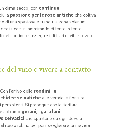
d un clima secco, con
continue
più la
passione per le rose antiche
che coltiva
he di una spaziosa e tranquilla zona solarium
o degli uccellini ammirando di tanto in tanto il
l continuo susseguirsi di filari di viti e olivete.
 del vino e vivere a contatto
Con l’arrivo delle
rondini
,
la
rchidee selvatiche
e le vermiglie fioriture
persistenti. Si prosegue con la fioritura
ate abbiamo
gerani, i garofani
,
ys
selvatici
che spuntano da ogni dove a
 al rosso rubino per poi risvegliarsi a primavera