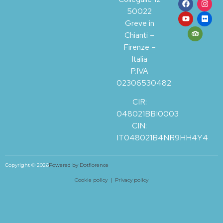
50022
Greve in
Chianti –
Firenze –
Italia
P.IVA
02306530482
CIR:
048021BBI0003
CIN:
IT048021B4NR9HH4Y4
Copyright © 2026
Powered by Dotflorence
Cookie policy |
Privacy policy