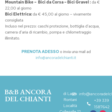
Mountain Bike – Bici da Corsa – Bici Gravel :
da €
22,00 al giorno
Bici Elettrica:
da € 45,00 al giorno – vivamente
consigliata
Incluso nel prezzo: caschi protezione, bottiglia d’acqua,
camera d’aria di ricambio, pompa e chilometraggio
illimitato.
PRENOTA ADESSO
o invia una mail ad
info@ancoradelchianti.it
B&B ANCORA
di Laura
info@ancoradelchi
DEL CHIANTI
Rontani
+39 339
Località
1587642
Collegalle 12