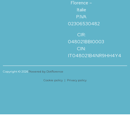
Florence –
Italie
P.IVA
02306530482
CIR:
048021BBI0003
CIN:
IT048021B4NR9HH4Y4
Copyright © 2026
Powered by Dotflorence
Cookie policy |
Privacy policy