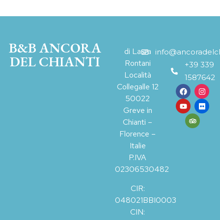
B&B ANCORA
di Laura
info@ancoradelchi
DEL CHIANTI
Rontani
+39 339
Località
1587642
Collegalle 12
50022
Greve in
Chianti –
Florence –
Italie
P.IVA
02306530482
CIR:
048021BBI0003
CIN: