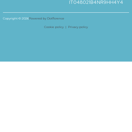
IT048021B4NR9HH4Y4
Copyright © 2026
Powered by Dotflorence
Cookie policy |
Privacy policy