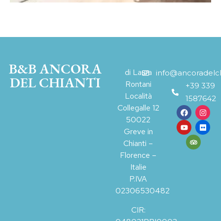
B&B ANCORA
di Laura
info@ancoradelchi
DEL CHIANTI
Rontani
+39 339
Località
1587642
Collegalle 12
50022
Greve in
Chianti –
Florence –
Italie
P.IVA
02306530482
CIR: