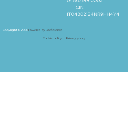
048021BBI0003
CIN:
IT048021B4NR9HH4Y4
Copyright © 2026
Powered by Dotflorence
Cookie policy |
Privacy policy